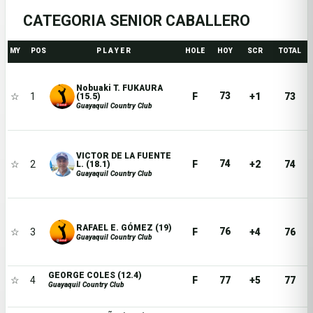
CATEGORIA SENIOR CABALLERO
MY
POS
P L A Y E R
HOLE
HOY
SCR
TOTAL
Nobuaki T. FUKAURA
73
☆
1
F
+1
73
(15.5)
Guayaquil Country Club
VICTOR DE LA FUENTE
74
☆
2
F
+2
74
L. (18.1)
Guayaquil Country Club
RAFAEL E. GÓMEZ (19)
76
☆
3
F
+4
76
Guayaquil Country Club
GEORGE COLES (12.4)
☆
4
F
77
+5
77
Guayaquil Country Club