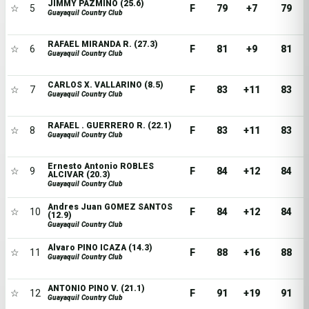
JIMMY PAZMIÑO (25.6)
☆
5
F
79
+7
79
Guayaquil Country Club
RAFAEL MIRANDA R. (27.3)
☆
6
F
81
+9
81
Guayaquil Country Club
CARLOS X. VALLARINO (8.5)
☆
7
F
83
+11
83
Guayaquil Country Club
RAFAEL . GUERRERO R. (22.1)
☆
8
F
83
+11
83
Guayaquil Country Club
Ernesto Antonio ROBLES
☆
9
F
84
+12
84
ALCIVAR (20.3)
Guayaquil Country Club
Andres Juan GOMEZ SANTOS
☆
10
F
84
+12
84
(12.9)
Guayaquil Country Club
Alvaro PINO ICAZA (14.3)
☆
11
F
88
+16
88
Guayaquil Country Club
ANTONIO PINO V. (21.1)
☆
12
F
91
+19
91
Guayaquil Country Club