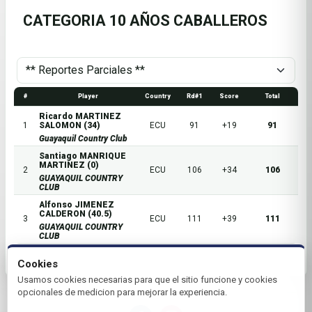
CATEGORIA 10 AÑOS CABALLEROS
#
Player
Country
Rd#1
Score
Total
Ricardo MARTINEZ
1
SALOMON (34)
ECU
91
+19
91
Guayaquil Country Club
Santiago MANRIQUE
MARTINEZ (0)
2
ECU
106
+34
106
GUAYAQUIL COUNTRY
CLUB
Alfonso JIMENEZ
CALDERON (40.5)
3
ECU
111
+39
111
GUAYAQUIL COUNTRY
CLUB
Cookies
Usamos cookies necesarias para que el sitio funcione y cookies
opcionales de medicion para mejorar la experiencia.