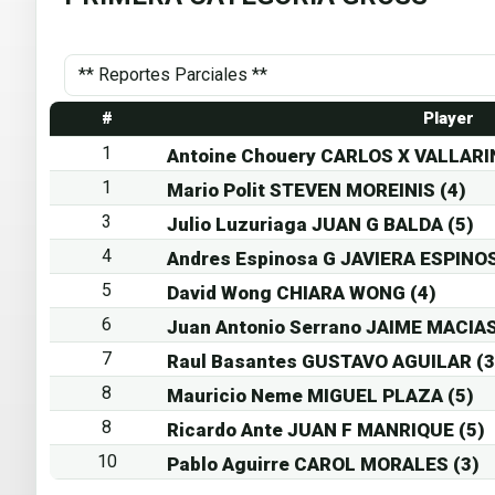
#
Player
1
Antoine Chouery CARLOS X VALLARI
1
Mario Polit STEVEN MOREINIS (4)
3
Julio Luzuriaga JUAN G BALDA (5)
4
Andres Espinosa G JAVIERA ESPINOS
5
David Wong CHIARA WONG (4)
6
Juan Antonio Serrano JAIME MACIAS
7
Raul Basantes GUSTAVO AGUILAR (3
8
Mauricio Neme MIGUEL PLAZA (5)
8
Ricardo Ante JUAN F MANRIQUE (5)
10
Pablo Aguirre CAROL MORALES (3)